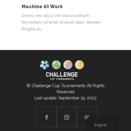
Machine At Work
Donec nec lacus vel massa pretium
fermentum sit amet sit amet diam. Aenean
fringilla ex…
© Challenge Cup Tournaments All Rights
Reserved
Last update: September 19, 2023
English