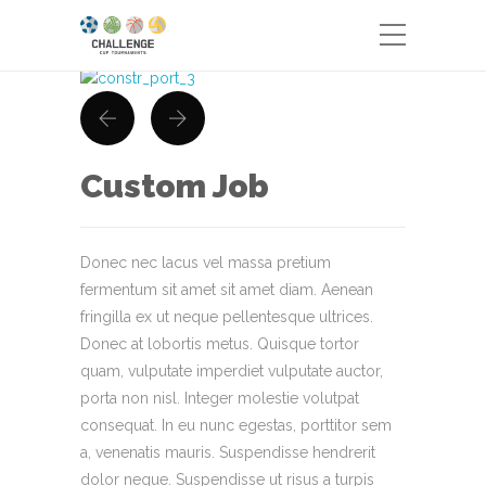
Custom Job
Donec nec lacus vel massa pretium
fermentum sit amet sit amet diam. Aenean
fringilla ex ut neque pellentesque ultrices.
Donec at lobortis metus. Quisque tortor
quam, vulputate imperdiet vulputate auctor,
porta non nisl. Integer molestie volutpat
consequat. In eu nunc egestas, porttitor sem
a, venenatis mauris. Suspendisse hendrerit
dolor neque. Suspendisse ut risus a turpis